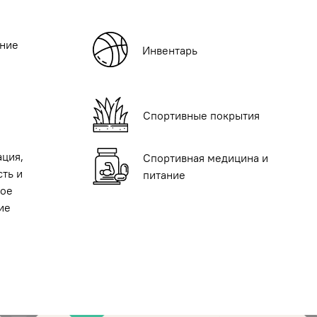
ние
Инвентарь
Спортивные покрытия
ация,
Спортивная медицина и
ть и
питание
ое
ие