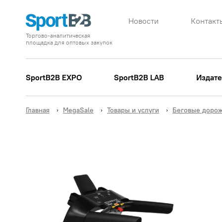
Новости
Контакт
Торгово-аналитическая
площадка для оптовых закупок
SportB2B EXPO
SportB2B LAB
Издате
Главная
MegaSale
Товары и услуги
Беговые доро