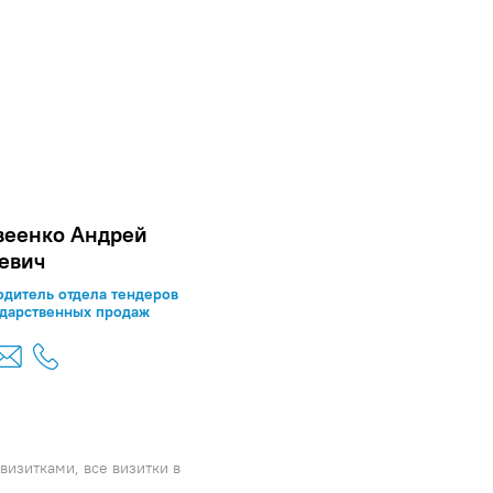
веенко Андрей
евич
одитель отдела тендеров
ударственных продаж
визитками, все визитки в