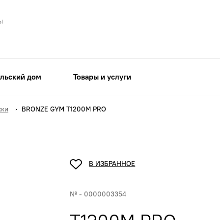
ы
льский дом
Товары и услуги
жки
BRONZE GYM T1200M PRO
В ИЗБРАННОЕ
№ - 0000003354