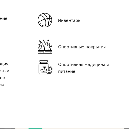
ние
Инвентарь
Спортивные покрытия
ация,
Спортивная медицина и
ть и
питание
ое
ие