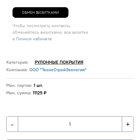
ОБМЕН ВИЗИТКАМИ
Чтобы посмотреть контакты,
обменяйтесь визитками, все визитки
в
Личном кабинете
Категория:
РУЛОННЫЕ ПОКРЫТИЯ
Компания:
ООО "ТехноСтройЭкология"
Мин. партия:
1 шт.
Мин. сумма:
11125 ₽
-
+