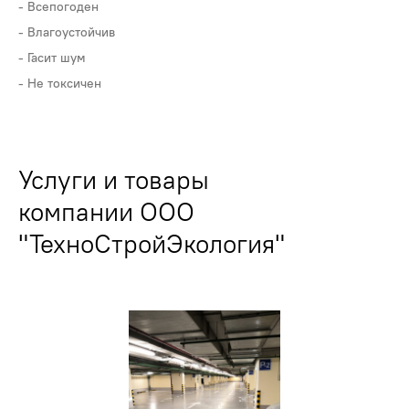
Всепогоден
Влагоустойчив
Гасит шум
Не токсичен
Услуги и товары
компании ООО
"ТехноСтройЭкология"