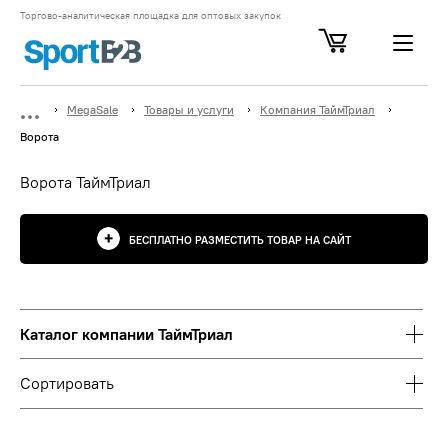
Торгово-аналитическая площадка для оптовых закупок
MegaSale
Товары и услуги
Компания ТаймТриал
Ворота
Ворота ТаймТриал
БЕСПЛАТНО РАЗМЕСТИТЬ ТОВАР НА САЙТ
Каталог компании ТаймТриал
Сортировать