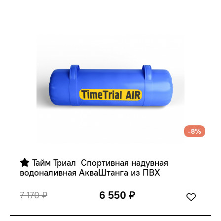
-8%
 Тайм Триал  Спортивная надувная 
водоналивная АкваШтанга из ПВХ
6 550 ₽
7 170 ₽